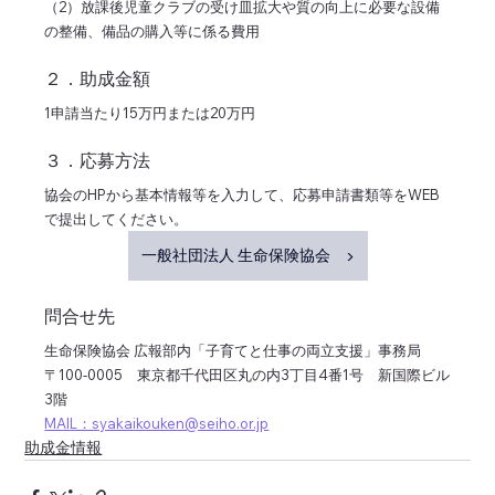
（2）放課後児童クラブの受け皿拡大や質の向上に必要な設備
の整備、備品の購入等に係る費用
２．助成金額
1申請当たり15万円または20万円
３．応募方法
協会のHPから基本情報等を入力して、応募申請書類等をWEB
で提出してください。
一般社団法人 生命保険協会 ▶
問合せ先
生命保険協会 広報部内「子育てと仕事の両立支援」事務局
〒100-0005　東京都千代田区丸の内3丁目4番1号　新国際ビル
3階
MAIL：syakaikouken@seiho.or.jp
助成金情報