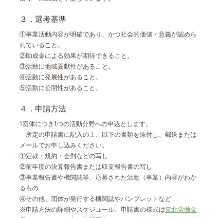
３．選考基準
①事業活動内容が明確であり、かつ社会的価値・意義が認めら
れていること。
②助成金による効果が期待できること。
③活動に地域貢献性があること。
④活動に発展性があること。
⑤活動に公開性があること。
４．申請方法　
1団体につき1つの活動分野への申込とします。
　所定の申請書に記入の上、以下の書類を添付し、郵送または
メールでお申し込みください。　
①定款・規約・会則などの写し　
②前年度の決算報告書または収支報告書の写し　
③事業報告書や機関誌等、応募された活動（事業）内容がわか
るもの　
④その他、団体が発行する機関誌やパンフレットなど
※申請方法の詳細やスケジュール、申請書の様式は
東北労働金