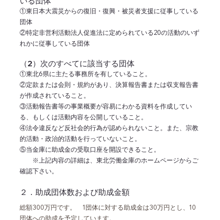
いる団体
①東日本大震災からの復旧・復興・被災者支援に従事している
団体
②特定非営利活動法人促進法に定められている20の活動のいず
れかに従事している団体
（2）次のすべてに該当する団体
①東北6県に主たる事務所を有していること。
②定款または会則・規約があり、決算報告書または収支報告書
が作成されていること。
③活動報告書等の事業概要が容易にわかる資料を作成してい
る、もしくは活動内容を公開していること。
④法令違反など反社会的行為が認められないこと。また、宗教
的活動・政治的活動を行っていないこと。
⑤当金庫に助成金の受取口座を開設できること。
　　※上記内容の詳細は、東北労働金庫のホームページからご
確認下さい。
２．助成団体数および助成金額　
総額300万円です。　1団体に対する助成金は30万円とし、10
団体への助成を予定しています。