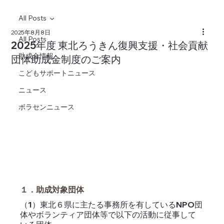
All Posts
2025年8月8日
All Posts
2025年度 東北ろうきん復興支援・社会貢献
助成金情報
団体助成金制度のご案内
こどもサポートニュース
ニュース
ボラセンニュース
１．助成対象団体
（1）東北６県に主たる事務所を有しているNPO団
体やボランティア団体等で以下の活動に従事して