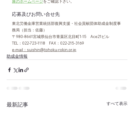
庫のホームページ
をご確認下さい。
応募及びお問い合せ先
東北労働金庫営業統括部復興支援・社会貢献団体助成金制度事
務局（担当：佐藤）
〒980-8661宮城県仙台市青葉区北目町1-15　Ace21ビル
TEL：022-723-1118　FAX：022-215-3169
e-mail：suishin@tohoku-rokin.or.jp
助成金情報
すべて表示
最新記事