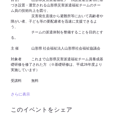
づき設置・運営される山形県災害派遣福祉チームのチー
ム員の技術向上を図り、
		災害発生直後から避難所等において高齢者や
障がい者、子ども等の要配慮者を迅速に支援できるよ
う、
		チームの派遣体制を整備することを目的とす
る。
主 催		山形県 社会福祉法人山形県社会福祉協議会
対象者	これまで山形県災害派遣福祉チーム員養成基
礎研修を修了された方 （※基礎研修は、平成28年度より
実施しています）
受講料	無料
さらに表示
このイベントをシェア