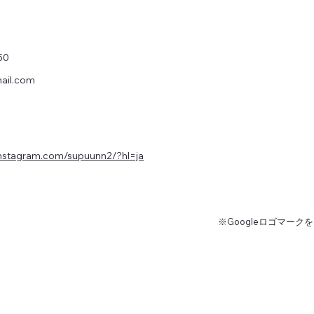
50
ail.com
instagram.com/supuunn2/?hl=ja
※Googleロゴマーク