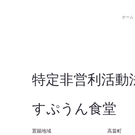
ホーム
特定非営利活動
すぷうん食堂
置賜地域
高畠町