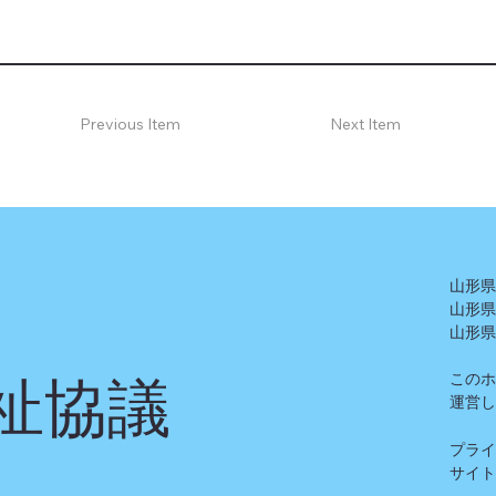
Previous Item
Next Item
山形
山形
山形
祉協議
この
運営
プラ
​サイ