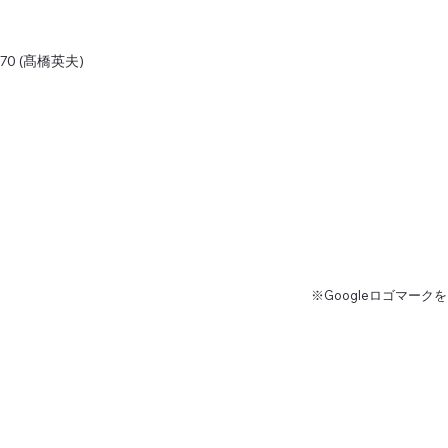
970 (髙橋英夫)
※Googleロゴマーク