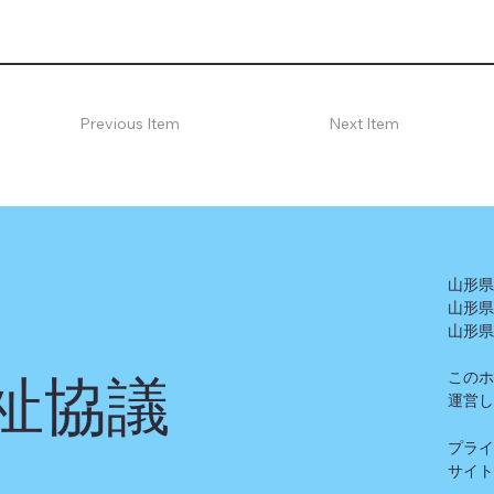
Previous Item
Next Item
山形
山形
山形
祉協議
この
運営
プラ
​サイ